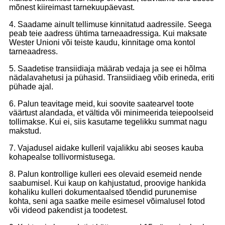
mõnest kiireimast tarnekuupäevast.
4. Saadame ainult tellimuse kinnitatud aadressile. Seega
peab teie aadress ühtima tarneaadressiga. Kui maksate
Wester Unioni või teiste kaudu, kinnitage oma kontol
tarneaadress.
5. Saadetise transiidiaja määrab vedaja ja see ei hõlma
nädalavahetusi ja pühasid. Transiidiaeg võib erineda, eriti
pühade ajal.
6. Palun teavitage meid, kui soovite saatearvel toote
väärtust alandada, et vältida või minimeerida teiepoolseid
tollimakse. Kui ei, siis kasutame tegelikku summat nagu
makstud.
7. Vajadusel aidake kulleril vajalikku abi seoses kauba
kohapealse tollivormistusega.
8. Palun kontrollige kulleri ees olevaid esemeid nende
saabumisel. Kui kaup on kahjustatud, proovige hankida
kohaliku kulleri dokumentaalsed tõendid purunemise
kohta, seni aga saatke meile esimesel võimalusel fotod
või videod pakendist ja toodetest.