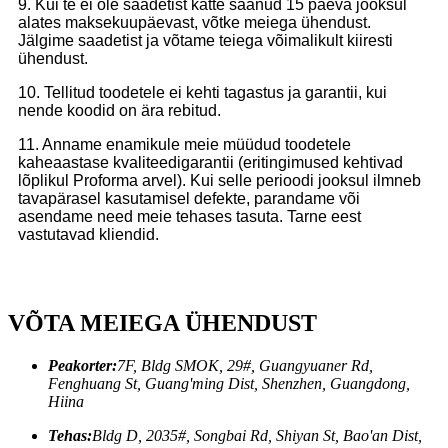
9. Kui te ei ole saadetist kätte saanud 15 päeva jooksul
alates maksekuupäevast, võtke meiega ühendust.
Jälgime saadetist ja võtame teiega võimalikult kiiresti
ühendust.
10. Tellitud toodetele ei kehti tagastus ja garantii, kui
nende koodid on ära rebitud.
11. Anname enamikule meie müüdud toodetele
kaheaastase kvaliteedigarantii (eritingimused kehtivad
lõplikul Proforma arvel). Kui selle perioodi jooksul ilmneb
tavapärasel kasutamisel defekte, parandame või
asendame need meie tehases tasuta. Tarne eest
vastutavad kliendid.
VÕTA MEIEGA ÜHENDUST
Peakorter:
7F, Bldg SMOK, 29#, Guangyuaner Rd,
Fenghuang St, Guang'ming Dist, Shenzhen, Guangdong,
Hiina
Tehas:
Bldg D, 2035#, Songbai Rd, Shiyan St, Bao'an Dist,