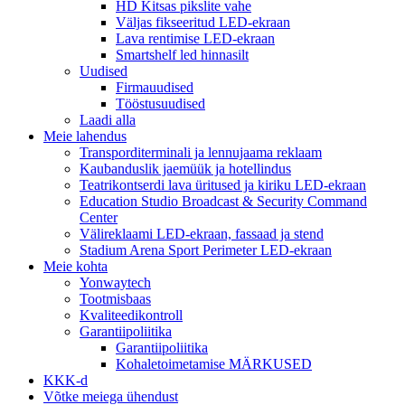
HD Kitsas pikslite vahe
Väljas fikseeritud LED-ekraan
Lava rentimise LED-ekraan
Smartshelf led hinnasilt
Uudised
Firmauudised
Tööstusuudised
Laadi alla
Meie lahendus
Transporditerminali ja lennujaama reklaam
Kaubanduslik jaemüük ja hotellindus
Teatrikontserdi lava üritused ja kiriku LED-ekraan
Education Studio Broadcast & Security Command
Center
Välireklaami LED-ekraan, fassaad ja stend
Stadium Arena Sport Perimeter LED-ekraan
Meie kohta
Yonwaytech
Tootmisbaas
Kvaliteedikontroll
Garantiipoliitika
Garantiipoliitika
Kohaletoimetamise MÄRKUSED
KKK-d
Võtke meiega ühendust