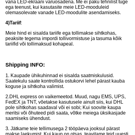
vana LED-ekraani varuosadena. Me ei paku tehnilist tuge
ega teenust, kui kasutasite meie LED-mooduleid
olemasolevate vanade LED-moodulite asendamiseks.
4)
Tariif
:
Meie hind ei sisalda tariife ega tollimakse sihtkohas,
peaksite tegema impordi tollivormistuse ja tasuma kõik
tariifid või tollimaksud kohapeal.
S
hipping INFO:
1. Kaupade ühikuhinnad ei sisalda saatmiskulusid.
Saatekulu saate kontrollida ostukorvi lehel pärast kauba
koguse ja sihtkoha valimist.
2.DHL express on vaikemeetod. Muud, nagu EMS, UPS,
FedEX ja TNT, võetakse kasutusele ainult siis, kui DHL
pole sihtkohas saadaval või ei sobi; Kui soovite kaupa
meritsi või õhuteed pidi saata, võtke meiega üksikasjade
saamiseks ühendust.
3. Jätkame teie tellimusega 2 tööpäeva jooksul pärast
makse laekumist. Kui kaup on otsas, teavitame teid uuesti