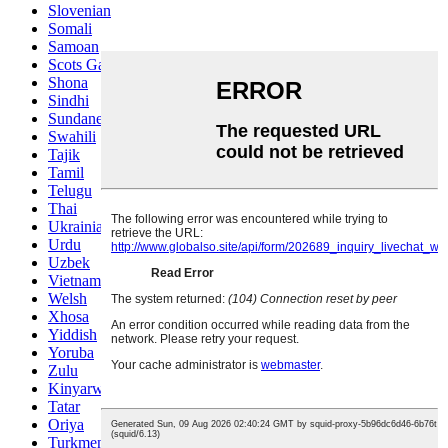
Slovenian
Somali
Samoan
Scots Gaelic
Shona
Sindhi
Sundanese
Swahili
Tajik
Tamil
Telugu
Thai
Ukrainian
Urdu
Uzbek
Vietnamese
Welsh
Xhosa
Yiddish
Yoruba
Zulu
Kinyarwanda
Tatar
Oriya
Turkmen