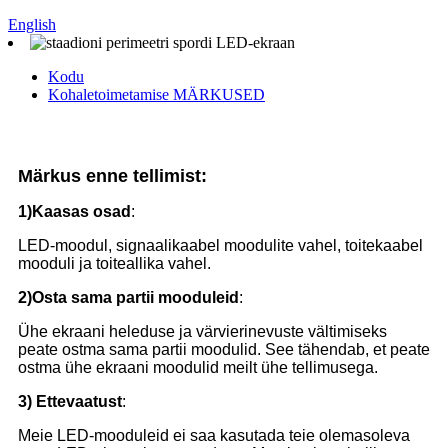
English
Kodu
Kohaletoimetamise MÄRKUSED
Märkus enne tellimist:
1)
Kaasas osad
:
LED-moodul, signaalikaabel moodulite vahel, toitekaabel
mooduli ja toiteallika vahel.
2)
Osta sama partii mooduleid
:
Ühe ekraani heleduse ja värvierinevuste vältimiseks
peate ostma sama partii moodulid. See tähendab, et peate
ostma ühe ekraani moodulid meilt ühe tellimusega.
3)
Ettevaatust
:
Meie LED-mooduleid ei saa kasutada teie olemasoleva