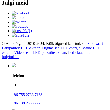
Jälgi meid
© Autoriõigus - 2010-2024; Kõik õigused kaitstud.
<
-
Saidikaart
Läbipaistev LED-ekraan
,
Digitaalsed LED-märgid
,
Väike LED
ekraan
,
Video sein
,
LED-plakatite ekraan
,
Led-ekraanide
hulgimüük
,
Telefon
Tel
+86 755 2738 7166
+86 138 2358 7729