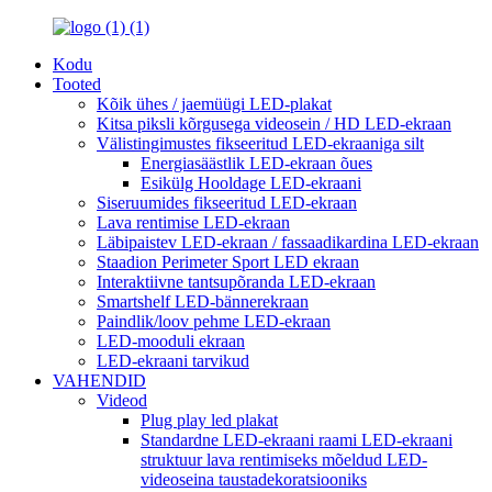
Kodu
Tooted
Kõik ühes / jaemüügi LED-plakat
Kitsa piksli kõrgusega videosein / HD LED-ekraan
Välistingimustes fikseeritud LED-ekraaniga silt
Energiasäästlik LED-ekraan õues
Esikülg Hooldage LED-ekraani
Siseruumides fikseeritud LED-ekraan
Lava rentimise LED-ekraan
Läbipaistev LED-ekraan / fassaadikardina LED-ekraan
Staadion Perimeter Sport LED ekraan
Interaktiivne tantsupõranda LED-ekraan
Smartshelf LED-bännerekraan
Paindlik/loov pehme LED-ekraan
LED-mooduli ekraan
LED-ekraani tarvikud
VAHENDID
Videod
Plug play led plakat
Standardne LED-ekraani raami LED-ekraani
struktuur lava rentimiseks mõeldud LED-
videoseina taustadekoratsiooniks