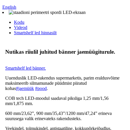
English
Kodu
Videod
Smartshelf led hinnasilt
Nutikas riiulil juhitud bänner jaemüügiturule.
Smartshelf led bänner.
Uuenduslik LED-rakendus supermarketis, parim eraldusvõime
maksimeerib silmamunade püüdmist piiratud
kohas
#jaemüük
#pood
.
COB tech LED-moodul saadaval piksliga 1,25 mm/1,56
mm/1,875 mm.
600 mm/23,62”, 900 mm/35,43”/1200 mm/47,24” erineva
suurusega valik erinevateks rakendusteks.
Veekindel, tolmukindel, antistaatiline, kokkupõrkejõudlus.