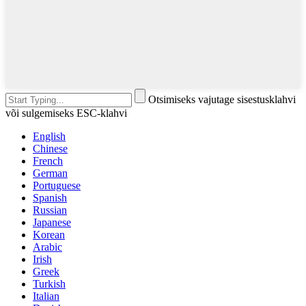
Otsimiseks vajutage sisestusklahvi
või sulgemiseks ESC-klahvi
English
Chinese
French
German
Portuguese
Spanish
Russian
Japanese
Korean
Arabic
Irish
Greek
Turkish
Italian