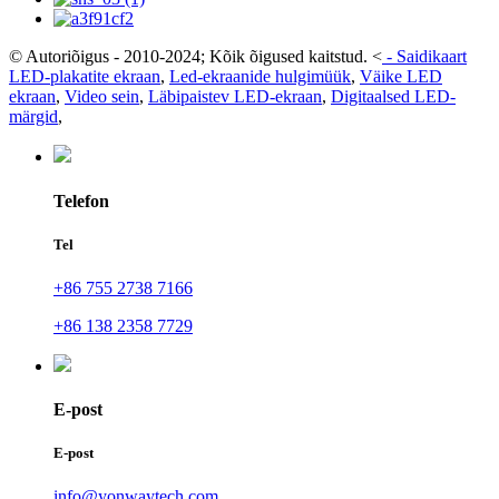
© Autoriõigus - 2010-2024; Kõik õigused kaitstud.
<
-
Saidikaart
LED-plakatite ekraan
,
Led-ekraanide hulgimüük
,
Väike LED
ekraan
,
Video sein
,
Läbipaistev LED-ekraan
,
Digitaalsed LED-
märgid
,
Telefon
Tel
+86 755 2738 7166
+86 138 2358 7729
E-post
E-post
info@yonwaytech.com