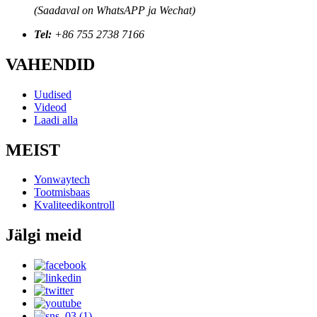
(Saadaval on WhatsAPP ja Wechat)
Tel:
+86 755 2738 7166
VAHENDID
Uudised
Videod
Laadi alla
MEIST
Yonwaytech
Tootmisbaas
Kvaliteedikontroll
Jälgi meid