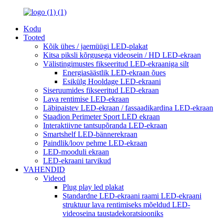
Kodu
Tooted
Kõik ühes / jaemüügi LED-plakat
Kitsa piksli kõrgusega videosein / HD LED-ekraan
Välistingimustes fikseeritud LED-ekraaniga silt
Energiasäästlik LED-ekraan õues
Esikülg Hooldage LED-ekraani
Siseruumides fikseeritud LED-ekraan
Lava rentimise LED-ekraan
Läbipaistev LED-ekraan / fassaadikardina LED-ekraan
Staadion Perimeter Sport LED ekraan
Interaktiivne tantsupõranda LED-ekraan
Smartshelf LED-bännerekraan
Paindlik/loov pehme LED-ekraan
LED-mooduli ekraan
LED-ekraani tarvikud
VAHENDID
Videod
Plug play led plakat
Standardne LED-ekraani raami LED-ekraani
struktuur lava rentimiseks mõeldud LED-
videoseina taustadekoratsiooniks