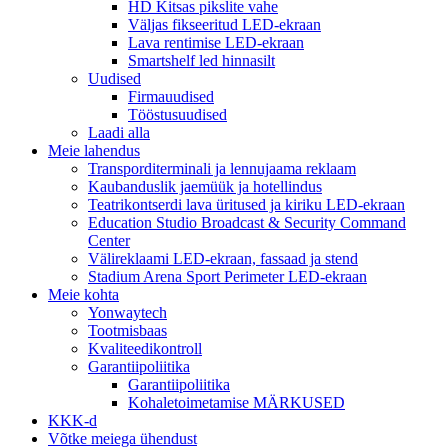
HD Kitsas pikslite vahe
Väljas fikseeritud LED-ekraan
Lava rentimise LED-ekraan
Smartshelf led hinnasilt
Uudised
Firmauudised
Tööstusuudised
Laadi alla
Meie lahendus
Transporditerminali ja lennujaama reklaam
Kaubanduslik jaemüük ja hotellindus
Teatrikontserdi lava üritused ja kiriku LED-ekraan
Education Studio Broadcast & Security Command
Center
Välireklaami LED-ekraan, fassaad ja stend
Stadium Arena Sport Perimeter LED-ekraan
Meie kohta
Yonwaytech
Tootmisbaas
Kvaliteedikontroll
Garantiipoliitika
Garantiipoliitika
Kohaletoimetamise MÄRKUSED
KKK-d
Võtke meiega ühendust