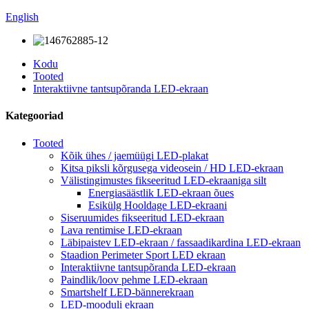
English
Kodu
Tooted
Interaktiivne tantsupõranda LED-ekraan
Kategooriad
Tooted
Kõik ühes / jaemüügi LED-plakat
Kitsa piksli kõrgusega videosein / HD LED-ekraan
Välistingimustes fikseeritud LED-ekraaniga silt
Energiasäästlik LED-ekraan õues
Esikülg Hooldage LED-ekraani
Siseruumides fikseeritud LED-ekraan
Lava rentimise LED-ekraan
Läbipaistev LED-ekraan / fassaadikardina LED-ekraan
Staadion Perimeter Sport LED ekraan
Interaktiivne tantsupõranda LED-ekraan
Paindlik/loov pehme LED-ekraan
Smartshelf LED-bännerekraan
LED-mooduli ekraan