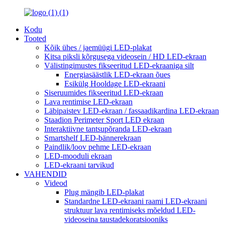
Kodu
Tooted
Kõik ühes / jaemüügi LED-plakat
Kitsa piksli kõrgusega videosein / HD LED-ekraan
Välistingimustes fikseeritud LED-ekraaniga silt
Energiasäästlik LED-ekraan õues
Esikülg Hooldage LED-ekraani
Siseruumides fikseeritud LED-ekraan
Lava rentimise LED-ekraan
Läbipaistev LED-ekraan / fassaadikardina LED-ekraan
Staadion Perimeter Sport LED ekraan
Interaktiivne tantsupõranda LED-ekraan
Smartshelf LED-bännerekraan
Paindlik/loov pehme LED-ekraan
LED-mooduli ekraan
LED-ekraani tarvikud
VAHENDID
Videod
Plug mängib LED-plakat
Standardne LED-ekraani raami LED-ekraani
struktuur lava rentimiseks mõeldud LED-
videoseina taustadekoratsiooniks