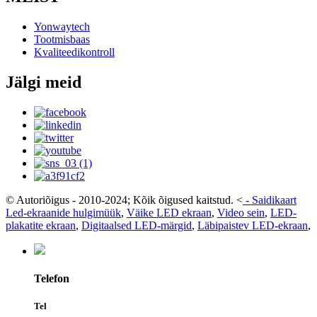
Yonwaytech
Tootmisbaas
Kvaliteedikontroll
Jälgi meid
© Autoriõigus - 2010-2024; Kõik õigused kaitstud.
<
-
Saidikaart
Led-ekraanide hulgimüük
,
Väike LED ekraan
,
Video sein
,
LED-
plakatite ekraan
,
Digitaalsed LED-märgid
,
Läbipaistev LED-ekraan
,
Telefon
Tel