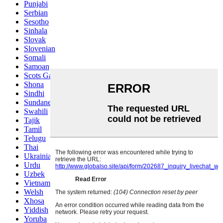
Punjabi
Serbian
Sesotho
Sinhala
Slovak
Slovenian
Somali
Samoan
Scots Gaelic
Shona
Sindhi
Sundanese
Swahili
Tajik
Tamil
Telugu
Thai
Ukrainian
Urdu
Uzbek
Vietnamese
Welsh
Xhosa
Yiddish
Yoruba