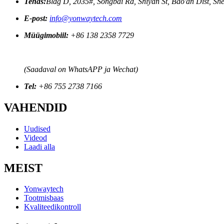
Tehas:
Bldg D, 2035#, Songbai Rd, Shiyan St, Bao'an Dist, S
E-post:
info@yonwaytech.com
Müügimobiil:
+86 138 2358 7729
(Saadaval on WhatsAPP ja Wechat)
Tel:
+86 755 2738 7166
VAHENDID
Uudised
Videod
Laadi alla
MEIST
Yonwaytech
Tootmisbaas
Kvaliteedikontroll