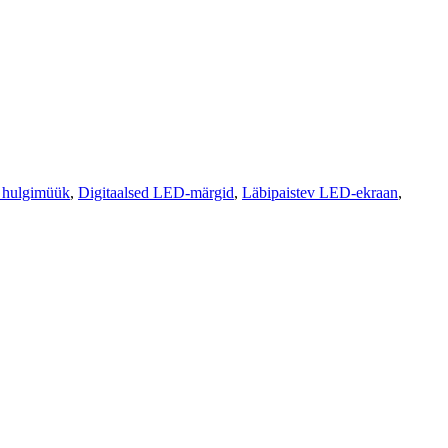
 hulgimüük
,
Digitaalsed LED-märgid
,
Läbipaistev LED-ekraan
,