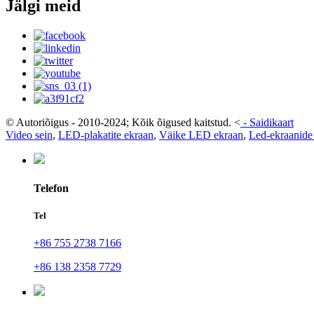
Jälgi meid
© Autoriõigus - 2010-2024; Kõik õigused kaitstud.
<
-
Saidikaart
Video sein
,
LED-plakatite ekraan
,
Väike LED ekraan
,
Led-ekraanide
Telefon
Tel
+86 755 2738 7166
+86 138 2358 7729