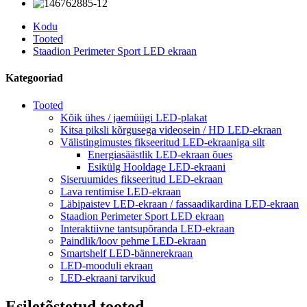
Kodu
Tooted
Staadion Perimeter Sport LED ekraan
Kategooriad
Tooted
Kõik ühes / jaemüügi LED-plakat
Kitsa piksli kõrgusega videosein / HD LED-ekraan
Välistingimustes fikseeritud LED-ekraaniga silt
Energiasäästlik LED-ekraan õues
Esikülg Hooldage LED-ekraani
Siseruumides fikseeritud LED-ekraan
Lava rentimise LED-ekraan
Läbipaistev LED-ekraan / fassaadikardina LED-ekraan
Staadion Perimeter Sport LED ekraan
Interaktiivne tantsupõranda LED-ekraan
Paindlik/loov pehme LED-ekraan
Smartshelf LED-bännerekraan
LED-mooduli ekraan
LED-ekraani tarvikud
Esiletõstetud tooted