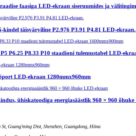
adise faasiga LED-ekraan siseruumides ja välitingim
5-kindel täisvärviline P2.976 P3.91 P4.81 LED-ekraan.
.16 P5 P6.25 P8.33 P10 staadioni tulemustabel LED-
er Sport LED-ekraan 1280mmx960mm
enindus, ühiskatoodiga energiasäästlik 960 × 960 õhu
St, Guang'ming Dist, Shenzhen, Guangdong, Hiina