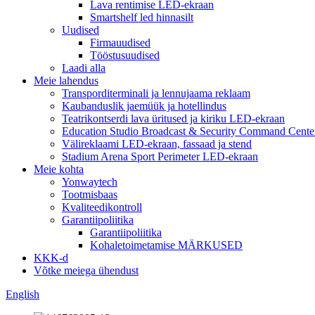
Lava rentimise LED-ekraan
Smartshelf led hinnasilt
Uudised
Firmauudised
Tööstusuudised
Laadi alla
Meie lahendus
Transporditerminali ja lennujaama reklaam
Kaubanduslik jaemüük ja hotellindus
Teatrikontserdi lava üritused ja kiriku LED-ekraan
Education Studio Broadcast & Security Command Cente
Välireklaami LED-ekraan, fassaad ja stend
Stadium Arena Sport Perimeter LED-ekraan
Meie kohta
Yonwaytech
Tootmisbaas
Kvaliteedikontroll
Garantiipoliitika
Garantiipoliitika
Kohaletoimetamise MÄRKUSED
KKK-d
Võtke meiega ühendust
English