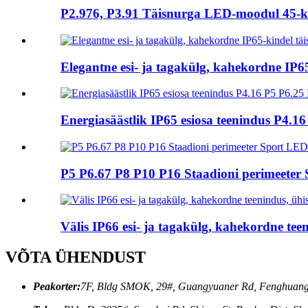
P2.976, P3.91 Täisnurga LED-moodul 45-kra
Elegantne esi- ja tagakülg, kahekordne IP6
Energiasäästlik IP65 esiosa teenindus P4
P5 P6.67 P8 P10 P16 Staadioni perimeet
Välis IP66 esi- ja tagakülg, kahekordne te
VÕTA ÜHENDUST
Peakorter:
7F, Bldg SMOK, 29#, Guangyuaner Rd, Fenghuang 