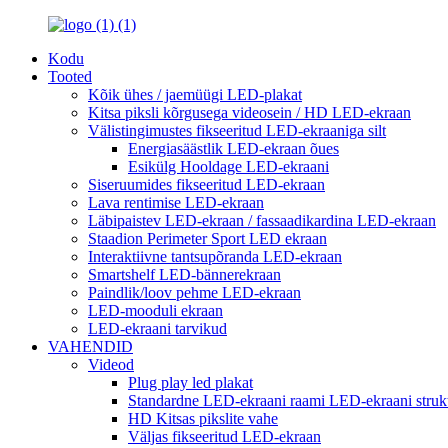
Kodu
Tooted
Kõik ühes / jaemüügi LED-plakat
Kitsa piksli kõrgusega videosein / HD LED-ekraan
Välistingimustes fikseeritud LED-ekraaniga silt
Energiasäästlik LED-ekraan õues
Esikülg Hooldage LED-ekraani
Siseruumides fikseeritud LED-ekraan
Lava rentimise LED-ekraan
Läbipaistev LED-ekraan / fassaadikardina LED-ekraan
Staadion Perimeter Sport LED ekraan
Interaktiivne tantsupõranda LED-ekraan
Smartshelf LED-bännerekraan
Paindlik/loov pehme LED-ekraan
LED-mooduli ekraan
LED-ekraani tarvikud
VAHENDID
Videod
Plug play led plakat
Standardne LED-ekraani raami LED-ekraani strukt
HD Kitsas pikslite vahe
Väljas fikseeritud LED-ekraan