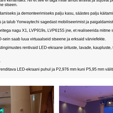
kenamaks. Nii et see ei taga mitte ainult teravat ja sujuvat p
vne stseen.
ldamiseks ja demonteerimiseks palju kasu, säästes palju käitami
 ja talub Yonwaytechi sagedast mobiliseerimist ja paigaldamist
ritega nagu X1, LVP919s, LVP615S jne, et realiseerida mitme sig
sein saab luua virtuaalseid stseene ja erksaid värviefekte.
ingimustes rentivaid LED-ekraane ürituste, lavade, kaupluste, 
.
enditava LED-ekraani puhul ja P2,976 mm kuni P5,95 mm välit