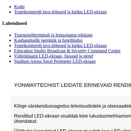
Kodu
Teatrikontserdi lava üritused ja kiriku LED-ekraan
Lahendused
Transporditerminali ja lennujaama reklaam
Kaubanduslik jaemüük ja hotellindus
Teatrikontserdi lava üritused ja kiriku LED-ekraan
Education Studio Broadcast & Security Command Center
Välireklaami LED-ekraan, fassaad ja stend
Stadium Arena Sport Perimeter LED-ekraan
YONWAYTECHIST LEIDATE ERINEVAID RENDI
Kõrge värskendussagedus telestuudiotele ja otsesaadete
Renditud LED-ekraan sisaldab kiire lukustusmehhanismig
ühendatud.