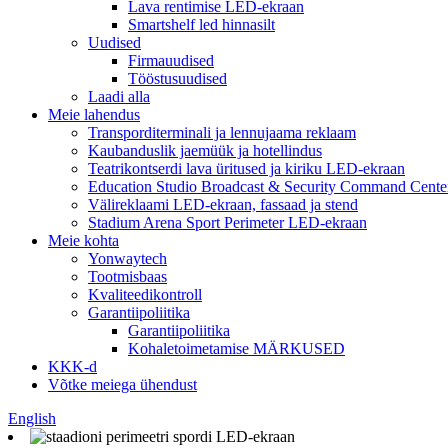
Lava rentimise LED-ekraan
Smartshelf led hinnasilt
Uudised
Firmauudised
Tööstusuudised
Laadi alla
Meie lahendus
Transporditerminali ja lennujaama reklaam
Kaubanduslik jaemüük ja hotellindus
Teatrikontserdi lava üritused ja kiriku LED-ekraan
Education Studio Broadcast & Security Command Cente
Välireklaami LED-ekraan, fassaad ja stend
Stadium Arena Sport Perimeter LED-ekraan
Meie kohta
Yonwaytech
Tootmisbaas
Kvaliteedikontroll
Garantiipoliitika
Garantiipoliitika
Kohaletoimetamise MÄRKUSED
KKK-d
Võtke meiega ühendust
English