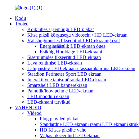
Kodu
Tooted
Kõik ühes / jaemüügi LED-plakat
Kitsa piksli kõrgusega videosein / HD LED-ekraan
Välistingimustes fikseeritud LED-ekraaniga silt
Energiasäästlik LED-ekraan õues
Esikülg Hooldage LED-ekraani
Siseruumides fikseeritud LED-ekraan
Lava rentimise LED-ekraan
Läbipaistev LED-ekraan / fassaadikardina LED-ekraan
Staadion Perimeter Sport LED ekraan
Interaktiivne tantsupõranda LED-ekraan
Smartshelf LED-bännerekraan
Paindlik/loov pehme LED-ekraan
LED-mooduli ekraan
LED-ekraani tarvikud
VAHENDID
Videod
Plug play led plakat
Standardne LED-ekraani raami LED-ekraani strukt
HD Kitsas pikslite vahe
Väljas fikseeritud LED-ekraan