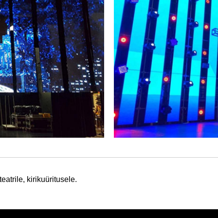
atrile, kirikuüritusele.