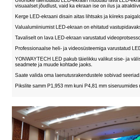
Üliõhuke laenutatud LED-ekraan muudab lava LED-ekraani 
visuaalset jõudlust, vaid ka ekraan ise on ilus ja atraktii
Kerge LED-ekraani disain aitas lihtsaks ja kiireks paiga
Valualumiiniumist LED-ekraan on ehitatud vastupidavaks
Tavaliselt on lava LED-ekraan varustatud videoprotsesso
Professionaalse heli- ja videosüsteemiga varustatud LED-
YONWAYTECH LED pakub täielikku valikut sise- ja välist
seadmete ja muude kohtade jaoks.
Saate valida oma laenutusrakendustele sobivad seeriad
Pikslite samm P1,953 mm kuni P4,81 mm siseruumides r