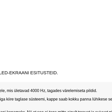
LED-EKRAANI ESITUSTEID.
le, mis ületavad 4000 Hz, tagades värelemiseta pildid.
a kiire taglase süsteemi, kappe saab kokku panna lühikese sead