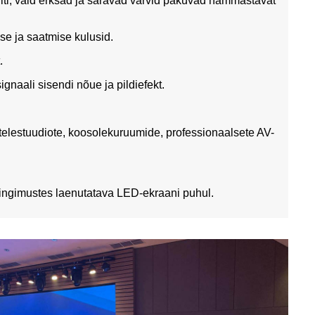
ilti, vaid erksad ja säravad värvid pakuvad hämmastavat
se ja saatmise kulusid.
.
naali sisendi nõue ja pildiefekt.
telestuudiote, koosolekuruumide, professionaalsete AV-
ingimustes laenutatava LED-ekraani puhul.