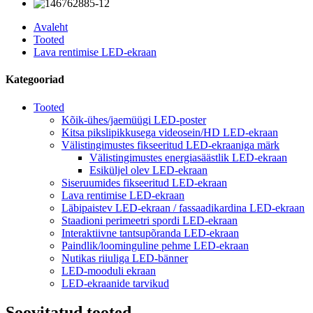
Avaleht
Tooted
Lava rentimise LED-ekraan
Kategooriad
Tooted
Kõik-ühes/jaemüügi LED-poster
Kitsa pikslipikkusega videosein/HD LED-ekraan
Välistingimustes fikseeritud LED-ekraaniga märk
Välistingimustes energiasäästlik LED-ekraan
Esiküljel olev LED-ekraan
Siseruumides fikseeritud LED-ekraan
Lava rentimise LED-ekraan
Läbipaistev LED-ekraan / fassaadikardina LED-ekraan
Staadioni perimeetri spordi LED-ekraan
Interaktiivne tantsupõranda LED-ekraan
Paindlik/loominguline pehme LED-ekraan
Nutikas riiuliga LED-bänner
LED-mooduli ekraan
LED-ekraanide tarvikud
Soovitatud tooted