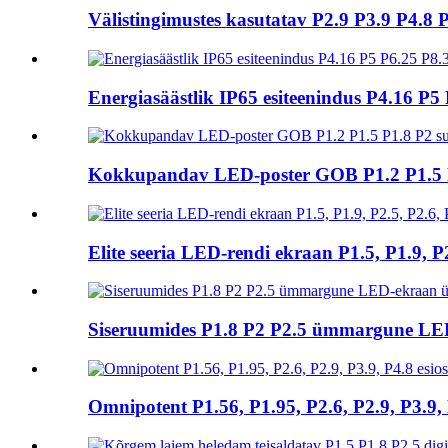
Välistingimustes kasutatav P2.9 P3.9 P4.8
Energiasäästlik IP65 esiteenindus P4.16 
Kokkupandav LED-poster GOB P1.2 P1.5 P
Elite seeria LED-rendi ekraan P1.5, P1.9, P
Siseruumides P1.8 P2 P2.5 ümmargune 
Omnipotent P1.56, P1.95, P2.6, P2.9, P3.9,