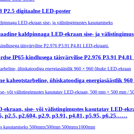
8 P2.5 digitaalne LED-poster
adine kaldpinnaga LED-ekraan sise- ja välistingimus
kordse IP65-kindlusega täisvärvilise P2.976 P3.91 P4.8
ine kaheotstarbeline, ühiskatoodiga energiasäästlik 9
LED-ekraan, sise- või välistingimustes kasutatav LED
, p2.5, p2.604, p2.9, p3.91, p4.81, p5.95, p6.25……