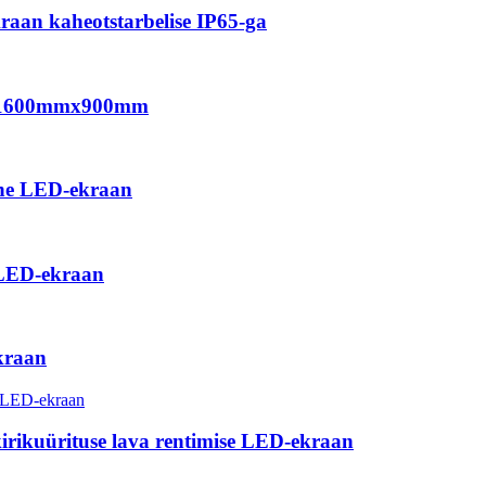
raan kaheotstarbelise IP65-ga
aan 1600mmx900mm
ne LED-ekraan
i LED-ekraan
kraan
kirikuürituse lava rentimise LED-ekraan