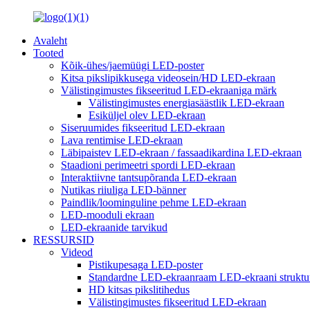
Avaleht
Tooted
Kõik-ühes/jaemüügi LED-poster
Kitsa pikslipikkusega videosein/HD LED-ekraan
Välistingimustes fikseeritud LED-ekraaniga märk
Välistingimustes energiasäästlik LED-ekraan
Esiküljel olev LED-ekraan
Siseruumides fikseeritud LED-ekraan
Lava rentimise LED-ekraan
Läbipaistev LED-ekraan / fassaadikardina LED-ekraan
Staadioni perimeetri spordi LED-ekraan
Interaktiivne tantsupõranda LED-ekraan
Nutikas riiuliga LED-bänner
Paindlik/loominguline pehme LED-ekraan
LED-mooduli ekraan
LED-ekraanide tarvikud
RESSURSID
Videod
Pistikupesaga LED-poster
Standardne LED-ekraanraam LED-ekraani struktuur
HD kitsas pikslitihedus
Välistingimustes fikseeritud LED-ekraan