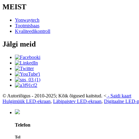
MEIST
Yonwaytech
Tootmisbaas
Kvaliteedikontroll
Jälgi meid
© Autoriõigus - 2010-2025; Kõik õigused kaitstud.
<
-
Saidi kaart
Hulgimüük LED-ekraan
,
Läbipaistev LED-ekraan
,
Digitaalne LED-p
Telefon
Tel