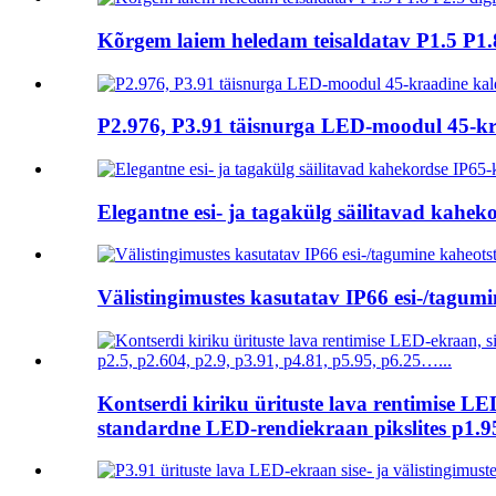
Kõrgem laiem heledam teisaldatav P1.5 P1.
P2.976, P3.91 täisnurga LED-moodul 45-kra
Elegantne esi- ja tagakülg säilitavad kahe
Välistingimustes kasutatav IP66 esi-/tagum
Kontserdi kiriku ürituste lava rentimise 
standardne LED-rendiekraan pikslites p1.95