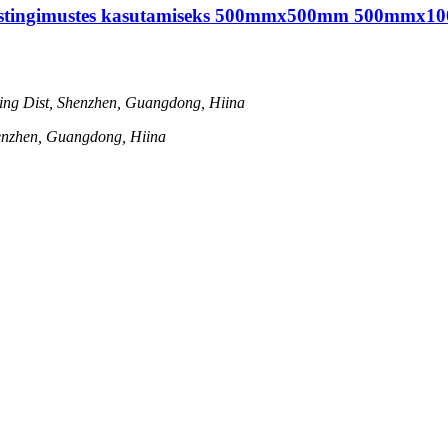
 välistingimustes kasutamiseks 500mmx500mm 500mmx
ng Dist, Shenzhen, Guangdong, Hiina
henzhen, Guangdong, Hiina