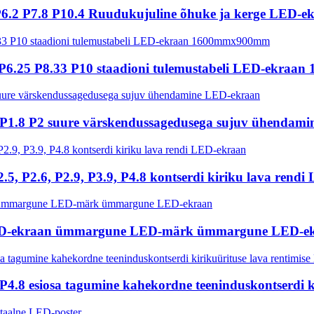
 P6.2 P7.8 P10.4 Ruudukujuline õhuke ja kerge LED-ek
P5 P6.25 P8.33 P10 staadioni tulemustabeli LED-ekr
1.8 P2 suure värskendussagedusega sujuv ühendami
2.5, P2.6, P2.9, P3.9, P4.8 kontserdi kiriku lava rend
LED-ekraan ümmargune LED-märk ümmargune LED-e
 P4.8 esiosa tagumine kahekordne teeninduskontserdi 