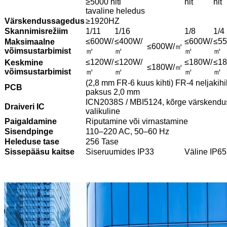
≥5000 niti
nit
nit
tavaline heledus
Värskendussagedus
≥1920HZ
Skannimisrežiim
1/11
1/16
1/8
1/4
≤600W/
≤400W/
≤600W/
≤5
Maksimaalne
≤600W/㎡
võimsus
tarbimist
㎡
㎡
㎡
㎡
≤120W/
≤120W/
≤180W/
≤1
Keskmine
≤180W/㎡
võimsus
tarbimist
㎡
㎡
㎡
㎡
(2,8 mm FR-6 kuus kihti) FR-4 neljakihil
PCB
paksus 2,0 mm
ICN2038S / MBI5124, kõrge värskend
Draiveri IC
valikuline
Paigaldamine
Riputamine või virnastamine
Sisendpinge
110–220 AC, 50–60 Hz
Heleduse tase
256 Tase
Sissepääsu kaitse
Siseruumides IP33
Väline IP65