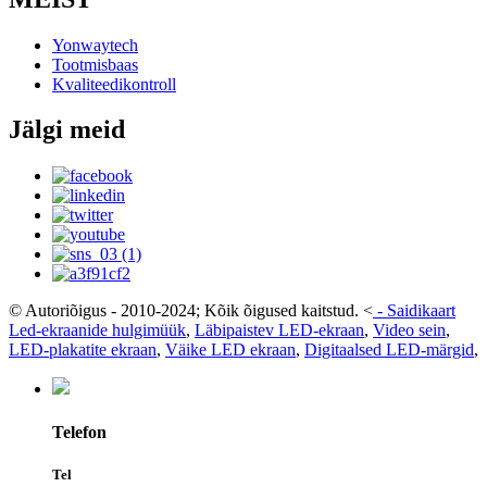
Yonwaytech
Tootmisbaas
Kvaliteedikontroll
Jälgi meid
© Autoriõigus - 2010-2024; Kõik õigused kaitstud.
<
-
Saidikaart
Led-ekraanide hulgimüük
,
Läbipaistev LED-ekraan
,
Video sein
,
LED-plakatite ekraan
,
Väike LED ekraan
,
Digitaalsed LED-märgid
,
Telefon
Tel