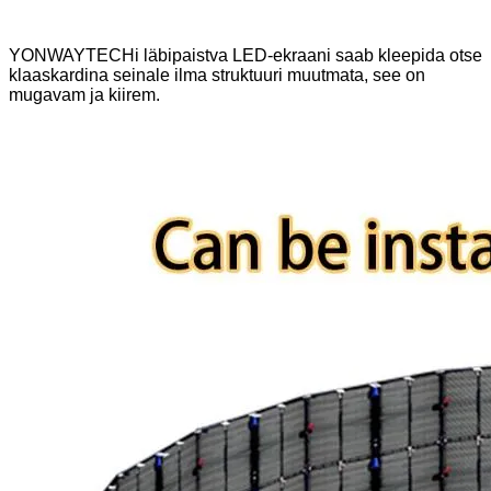
YONWAYTECHi läbipaistva LED-ekraani saab kleepida otse
klaaskardina seinale ilma struktuuri muutmata, see on
mugavam ja kiirem.