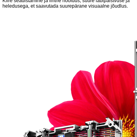
Kiire seadistamine ja lihtne hooldus, suure läbipaistvuse ja
heledusega, et saavutada suurepärane visuaalne jõudlus.