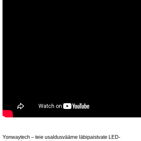
Yonwaytech – teie usaldusväärne läbipaistvate LED-