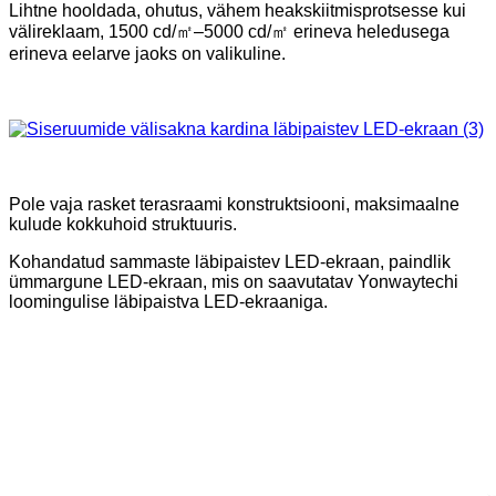
Lihtne hooldada, ohutus, vähem heakskiitmisprotsesse kui
välireklaam, 1500 cd/㎡–5000 cd/㎡ erineva heledusega
erineva eelarve jaoks on valikuline.
Pole vaja rasket terasraami konstruktsiooni, maksimaalne
kulude kokkuhoid struktuuris.
Kohandatud sammaste läbipaistev LED-ekraan, paindlik
ümmargune LED-ekraan, mis on saavutatav Yonwaytechi
loomingulise läbipaistva LED-ekraaniga.