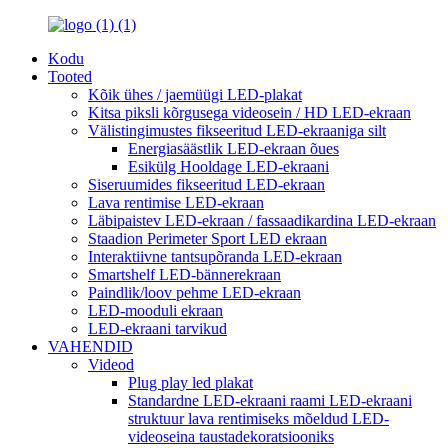
Kodu
Tooted
Kõik ühes / jaemüügi LED-plakat
Kitsa piksli kõrgusega videosein / HD LED-ekraan
Välistingimustes fikseeritud LED-ekraaniga silt
Energiasäästlik LED-ekraan õues
Esikülg Hooldage LED-ekraani
Siseruumides fikseeritud LED-ekraan
Lava rentimise LED-ekraan
Läbipaistev LED-ekraan / fassaadikardina LED-ekraan
Staadion Perimeter Sport LED ekraan
Interaktiivne tantsupõranda LED-ekraan
Smartshelf LED-bännerekraan
Paindlik/loov pehme LED-ekraan
LED-mooduli ekraan
LED-ekraani tarvikud
VAHENDID
Videod
Plug play led plakat
Standardne LED-ekraani raami LED-ekraani
struktuur lava rentimiseks mõeldud LED-
videoseina taustadekoratsiooniks