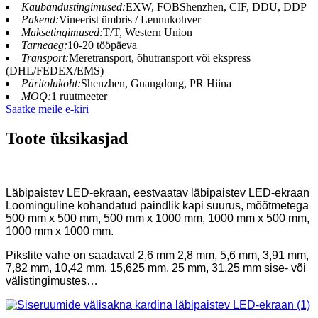
Kaubandustingimused:
EXW, FOBShenzhen, CIF, DDU, DDP
Pakend:
Vineerist ümbris / Lennukohver
Maksetingimused:
T/T, Western Union
Tarneaeg:
10-20 tööpäeva
Transport:
Meretransport, õhutransport või ekspress
(DHL/FEDEX/EMS)
Päritolukoht:
Shenzhen, Guangdong, PR Hiina
MOQ:
1 ruutmeeter
Saatke meile e-kiri
Toote üksikasjad
Läbipaistev LED-ekraan, eestvaatav läbipaistev LED-ekraan
Loominguline kohandatud paindlik kapi suurus, mõõtmetega
500 mm x 500 mm, 500 mm x 1000 mm, 1000 mm x 500 mm,
1000 mm x 1000 mm.
Pikslite vahe on saadaval 2,6 mm 2,8 mm, 5,6 mm, 3,91 mm,
7,82 mm, 10,42 mm, 15,625 mm, 25 mm, 31,25 mm sise- või
välistingimustes…