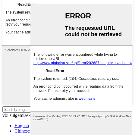
Otsimiseks vajutage sisestusklahvi
või sulgemiseks ESC-klahvi
English
Chinese