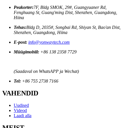
Peakorter:
7F, Bldg SMOK, 29#, Guangyuaner Rd,
Fenghuang St, Guang'ming Dist, Shenzhen, Guangdong,
Hiina
Tehas:
Bldg D, 2035#, Songbai Rd, Shiyan St, Bao'an Dist,
Shenzhen, Guangdong, Hiina
E-post:
info@yonwaytech.com
Müügimobiil:
+86 138 2358 7729
(Saadaval on WhatsAPP ja Wechat)
Tel:
+86 755 2738 7166
VAHENDID
Uudised
Videod
Laadi alla
MEIST