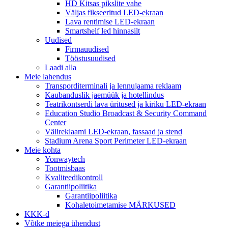
HD Kitsas pikslite vahe
Väljas fikseeritud LED-ekraan
Lava rentimise LED-ekraan
Smartshelf led hinnasilt
Uudised
Firmauudised
Tööstusuudised
Laadi alla
Meie lahendus
Transporditerminali ja lennujaama reklaam
Kaubanduslik jaemüük ja hotellindus
Teatrikontserdi lava üritused ja kiriku LED-ekraan
Education Studio Broadcast & Security Command
Center
Välireklaami LED-ekraan, fassaad ja stend
Stadium Arena Sport Perimeter LED-ekraan
Meie kohta
Yonwaytech
Tootmisbaas
Kvaliteedikontroll
Garantiipoliitika
Garantiipoliitika
Kohaletoimetamise MÄRKUSED
KKK-d
Võtke meiega ühendust