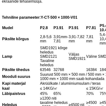
ekraanide tehasemüüja.
Tehniline parameeter:
Y
-CT-500 × 1000-V01
P5.
Mudel
P2.8
P3.91
P3.91
P7.81
10.
5,4-
2,8-5,6
3,91mm-
3,91-7,82
7,81
Pikslite kõrgus
10,
mm
7,81
mm
mm
mm
SMD1921 kõrge
heledus
Väljas
Lamp
SMD2121
Väline SM
SMD1921
Tavaline
heledus
Pikslite tihedus
63546
32768
16384
184
Suurust 500 mm × 500 mm / 500 mm × 
Mooduli suurus
1000 mm × 1000 mm saab kohandada
Kapi materjal
Akrüülkate / alumiiniumsulam / teras
kaal
≤ 14KG/㎡
≤ 15KG/㎡
Läbipaistvus
45%
65%
70%
75
≥1200 niti
tavaline heledus
≥4500
≥45
Heledus
≥4500 nit