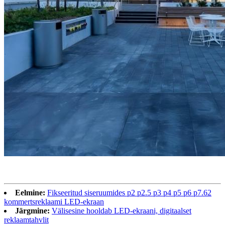
Eelmine:
Fikseeritud siseruumides p2 p2.5 p3 p4 p5 p6 p7.62
kommertsreklaami LED-ekraan
Järgmine:
Välisesine hooldab LED-ekraani, digitaalset
reklaamtahvlit