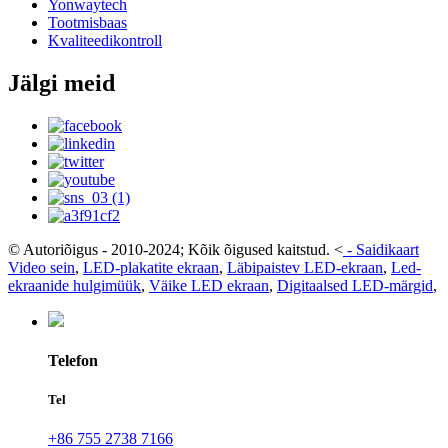
Yonwaytech
Tootmisbaas
Kvaliteedikontroll
Jälgi meid
© Autoriõigus - 2010-2024; Kõik õigused kaitstud.
<
-
Saidikaart
Video sein
,
LED-plakatite ekraan
,
Läbipaistev LED-ekraan
,
Led-
ekraanide hulgimüük
,
Väike LED ekraan
,
Digitaalsed LED-märgid
,
Telefon
Tel
+86 755 2738 7166