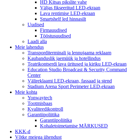
HD Kitsas pikslite vahe
Väljas fikseeritud LED-ekraan
Lava rentimise LED-ekraan
Smartshelf led hinnasilt
Uudised
Firmauudised
Tööstusuudised
Laadi alla
Meie lahendus
Transporditerminali ja lennujaama reklaam
Kaubanduslik jaemüük ja hotellindus
Teatrikontserdi lava üritused ja kiriku LED-ekraan
Education Studio Broadcast & Security Command
Center
Välireklaami LED-ekraan, fassaad ja stend
Stadium Arena Sport Perimeter LED-ekraan
Meie kohta
Yonwaytech
Tootmisbaas
Kvaliteedikontroll
Garantiipoliitika
Garantiipoliitika
Kohaletoimetamise MÄRKUSED
KKK-d
Võtke meiega ühendust