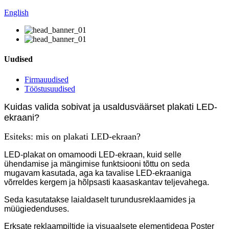
English
Uudised
Firmauudised
Tööstusuudised
Kuidas valida sobivat ja usaldusväärset plakati LED-
ekraani?
Esiteks: mis on plakati LED-ekraan?
LED-plakat on omamoodi LED-ekraan, kuid selle
ühendamise ja mängimise funktsiooni tõttu on seda
mugavam kasutada, aga ka tavalise LED-ekraaniga
võrreldes kergem ja hõlpsasti kaasaskantav teljevahega.
Seda kasutatakse laialdaselt turundusreklaamides ja
müügiedenduses.
Erksate reklaampiltide ja visuaalsete elementidega Poster