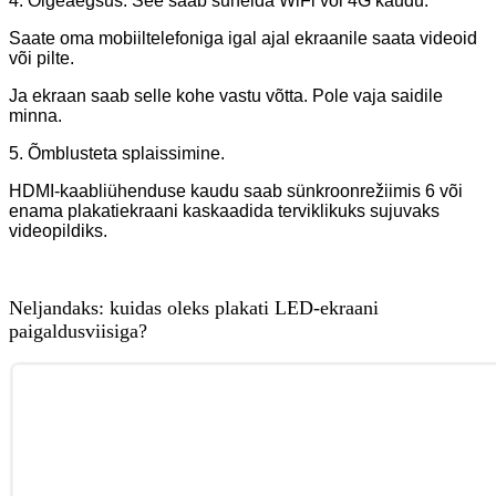
4. Õigeaegsus. See saab suhelda WiFi või 4G kaudu.
Saate oma mobiiltelefoniga igal ajal ekraanile saata videoid
või pilte.
Ja ekraan saab selle kohe vastu võtta. Pole vaja saidile
minna.
5. Õmblusteta splaissimine.
HDMI-kaabliühenduse kaudu saab sünkroonrežiimis 6 või
enama plakatiekraani kaskaadida terviklikuks sujuvaks
videopildiks.
Neljandaks: kuidas oleks plakati LED-ekraani
paigaldusviisiga?