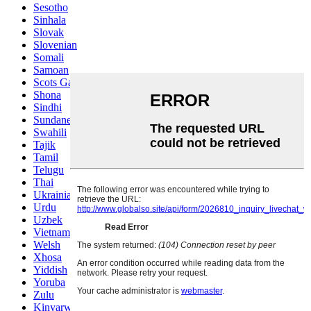
Sesotho
Sinhala
Slovak
Slovenian
Somali
Samoan
Scots Gaelic
Shona
Sindhi
Sundanese
Swahili
Tajik
Tamil
Telugu
Thai
Ukrainian
Urdu
Uzbek
Vietnamese
Welsh
Xhosa
Yiddish
Yoruba
Zulu
Kinyarwanda