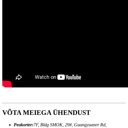
VÕTA MEIEGA ÜHENDUST
Peakorter:
7F, Bldg SMOK, 29#, Guangyuaner Rd,