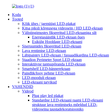
Kodu
Tooted
Kõik ühes / jaemüügi LED-plakat
Kitsa piksli kõrgusega videosein / HD LED-ekraan
Välistingimustes fikseeritud LED-ekraaniga silt
Energiasäästlik LED-ekraan õues
Esikülg Hooldage LED-ekraani
Siseruumides fikseeritud LED-ekraan
Lava rentimise LED-ekraan
Läbipaistev LED-ekraan / fassaadikardina LED-ekraan
Staadion Perimeter Sport LED ekraan
Interaktiivne tantsupõranda LED-ekraan
Smartshelf LED-bännerekraan
Paindlik/loov pehme LED-ekraan
LED-mooduli ekraan
LED-ekraani tarvikud
VAHENDID
Videod
Plug play led plakat
Standardne LED-ekraani raami LED-ekraani
struktuur lava rentimiseks mõeldud LED-
videoseina taustadekoratsiooniks