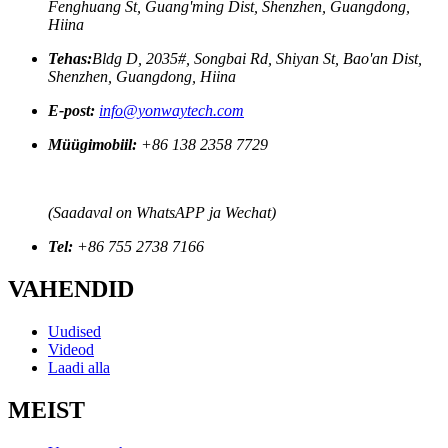
Fenghuang St, Guang'ming Dist, Shenzhen, Guangdong,
Hiina
Tehas:
Bldg D, 2035#, Songbai Rd, Shiyan St, Bao'an Dist,
Shenzhen, Guangdong, Hiina
E-post:
info@yonwaytech.com
Müügimobiil:
+86 138 2358 7729
(Saadaval on WhatsAPP ja Wechat)
Tel:
+86 755 2738 7166
VAHENDID
Uudised
Videod
Laadi alla
MEIST