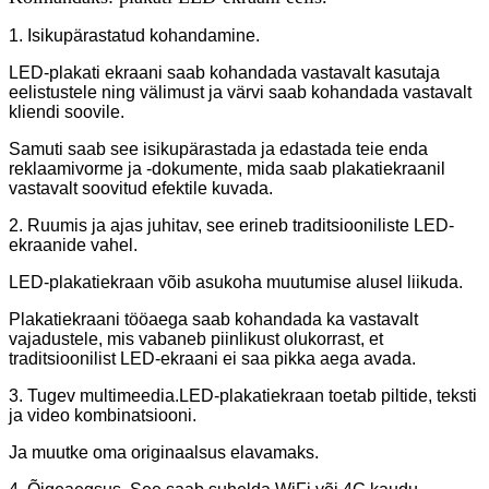
1. Isikupärastatud kohandamine.
LED-plakati ekraani saab kohandada vastavalt kasutaja
eelistustele ning välimust ja värvi saab kohandada vastavalt
kliendi soovile.
Samuti saab see isikupärastada ja edastada teie enda
reklaamivorme ja -dokumente, mida saab plakatiekraanil
vastavalt soovitud efektile kuvada.
2. Ruumis ja ajas juhitav, see erineb traditsiooniliste LED-
ekraanide vahel.
LED-plakatiekraan võib asukoha muutumise alusel liikuda.
Plakatiekraani tööaega saab kohandada ka vastavalt
vajadustele, mis vabaneb piinlikust olukorrast, et
traditsioonilist LED-ekraani ei saa pikka aega avada.
3. Tugev multimeedia.LED-plakatiekraan toetab piltide, teksti
ja video kombinatsiooni.
Ja muutke oma originaalsus elavamaks.