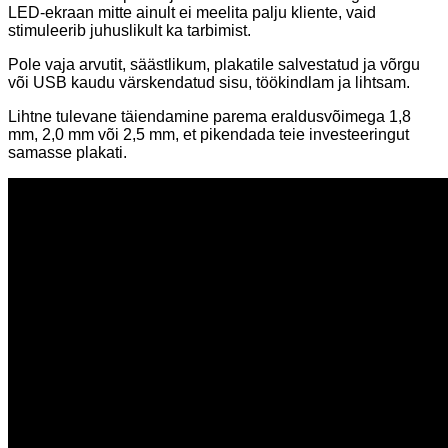
LED-ekraan mitte ainult ei meelita palju kliente, vaid
stimuleerib juhuslikult ka tarbimist.
Pole vaja arvutit, säästlikum, plakatile salvestatud ja võrgu
või USB kaudu värskendatud sisu, töökindlam ja lihtsam.
Lihtne tulevane täiendamine parema eraldusvõimega 1,8
mm, 2,0 mm või 2,5 mm, et pikendada teie investeeringut
samasse plakati.