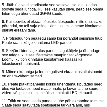
5. Jääb üle vaid seadistada see vastavalt sellele, kuidas
soovite seda juhtida. Kui see kasutab pilve, peab see olema
Internetiga ühendatud 3G/4G kaudu.
6. Kui soovite, et ekraan tõuseks ülespoole, mitte ei seisaks
põrandal, on teil vaja mingit kinnitust, mille peate kinnitama
plakati ekraani taha.
7. Protseduur on peaaegu sama kui põrandal seismise tüüp.
Peate raami külge kinnitama LED-paneeli.
8. Seejärel kinnitage alus paneeli tagaküljele ja ühendage
see talaga, kus see tõstetakse maapinnast kõrgemale.
Loomulikult on kinnituse kasutamisel kaasas ka
lukustusmehhanismid.
9. Mitme ekraaniga ja loomingulised ekraaniinstallatsioonid
on enam-vähem samad.
10. Peate plakatipaneelid kokku ühendama, riputades need
üles või toetades need maapinnale, ja kuvama ühe suure
video- või pildisisu mitme üksiku plakati LED-ekraanil.
11. Trikk on seadistada paneelid ühe põhiekraanina toimima.
Saate seda saavutada spetsiaalse tarkvara abil, mis