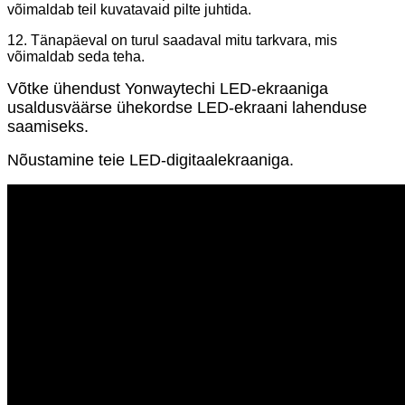
võimaldab teil kuvatavaid pilte juhtida.
12. Tänapäeval on turul saadaval mitu tarkvara, mis
võimaldab seda teha.
Võtke ühendust Yonwaytechi LED-ekraaniga
usaldusväärse ühekordse LED-ekraani lahenduse
saamiseks.
Nõustamine teie LED-digitaalekraaniga.