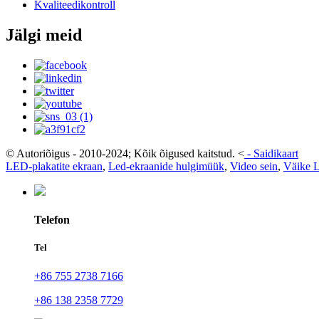
Kvaliteedikontroll
Jälgi meid
© Autoriõigus - 2010-2024; Kõik õigused kaitstud.
<
-
Saidikaart
LED-plakatite ekraan
,
Led-ekraanide hulgimüük
,
Video sein
,
Väike 
Telefon
Tel
+86 755 2738 7166
+86 138 2358 7729