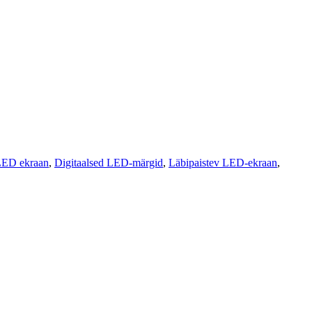
LED ekraan
,
Digitaalsed LED-märgid
,
Läbipaistev LED-ekraan
,