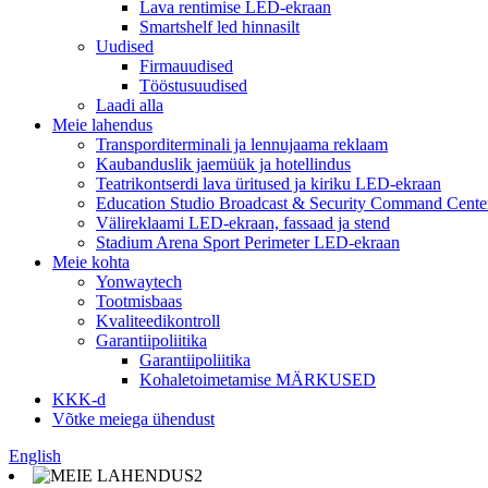
Lava rentimise LED-ekraan
Smartshelf led hinnasilt
Uudised
Firmauudised
Tööstusuudised
Laadi alla
Meie lahendus
Transporditerminali ja lennujaama reklaam
Kaubanduslik jaemüük ja hotellindus
Teatrikontserdi lava üritused ja kiriku LED-ekraan
Education Studio Broadcast & Security Command Cente
Välireklaami LED-ekraan, fassaad ja stend
Stadium Arena Sport Perimeter LED-ekraan
Meie kohta
Yonwaytech
Tootmisbaas
Kvaliteedikontroll
Garantiipoliitika
Garantiipoliitika
Kohaletoimetamise MÄRKUSED
KKK-d
Võtke meiega ühendust
English