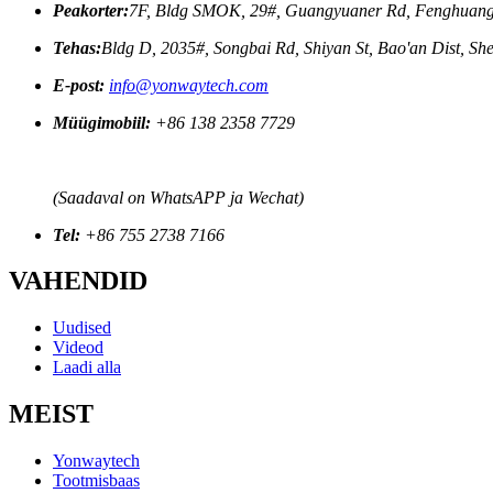
Peakorter:
7F, Bldg SMOK, 29#, Guangyuaner Rd, Fenghuang 
Tehas:
Bldg D, 2035#, Songbai Rd, Shiyan St, Bao'an Dist, S
E-post:
info@yonwaytech.com
Müügimobiil:
+86 138 2358 7729
(Saadaval on WhatsAPP ja Wechat)
Tel:
+86 755 2738 7166
VAHENDID
Uudised
Videod
Laadi alla
MEIST
Yonwaytech
Tootmisbaas