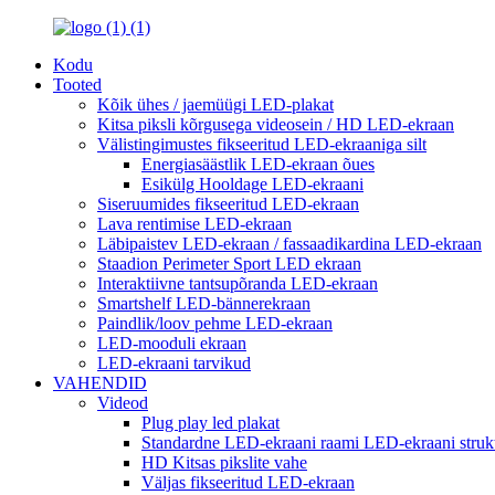
Kodu
Tooted
Kõik ühes / jaemüügi LED-plakat
Kitsa piksli kõrgusega videosein / HD LED-ekraan
Välistingimustes fikseeritud LED-ekraaniga silt
Energiasäästlik LED-ekraan õues
Esikülg Hooldage LED-ekraani
Siseruumides fikseeritud LED-ekraan
Lava rentimise LED-ekraan
Läbipaistev LED-ekraan / fassaadikardina LED-ekraan
Staadion Perimeter Sport LED ekraan
Interaktiivne tantsupõranda LED-ekraan
Smartshelf LED-bännerekraan
Paindlik/loov pehme LED-ekraan
LED-mooduli ekraan
LED-ekraani tarvikud
VAHENDID
Videod
Plug play led plakat
Standardne LED-ekraani raami LED-ekraani strukt
HD Kitsas pikslite vahe
Väljas fikseeritud LED-ekraan